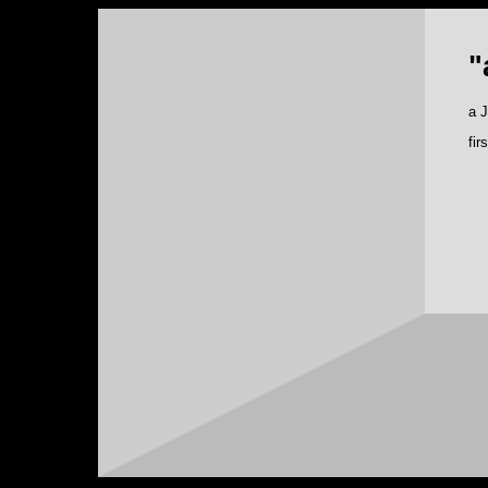
"
a 
fir